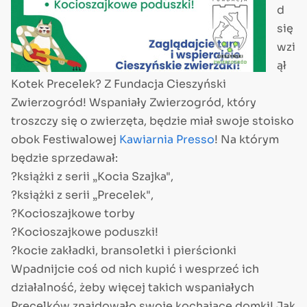
d
się
wzi
ął
Kotek Precelek? Z Fundacja Cieszyński
Zwierzogród! Wspaniały Zwierzogród, który
troszczy się o zwierzęta, będzie miał swoje stoisko
obok Festiwalowej
Kawiarnia Presso
! Na którym
będzie sprzedawał:
?książki z serii „Kocia Szajka",
?książki z serii „Precelek",
?Kocioszajkowe torby
?Kocioszajkowe poduszki!
?kocie zakładki, bransoletki i pierścionki
Wpadnijcie coś od nich kupić i wesprzeć ich
działalność, żeby więcej takich wspaniałych
Precelków znajdowało swoje kochające domki! Jak