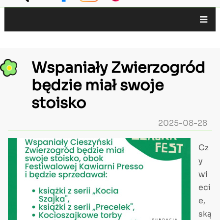
Główna
nawigacja
Wspaniały Zwierzogród
będzie miał swoje
stoisko
2025-08-28
Zdjęcie
Cz
tekst
y
wi
eci
e,
ską