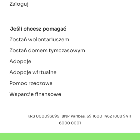
Zaloguj
Menu
konta
użytkownika
Jeśli chcesz pomagać
Zostań wolontariuszem
Zostań domem tymczasowym
Adopcje
Adopcje wirtualne
Pomoc rzeczowa
Wsparcie finansowe
KRS 0000936951
BNP Paribas, 69 1600 1462 1808 9411
6000 0001