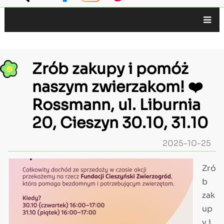
Główna
nawigacja
Zrób zakupy i pomóż
naszym zwierzakom! ❤️
Rossmann, ul. Liburnia
20, Cieszyn 30.10, 31.10
2025-10-25
Zdjęcie
Zró
tekst
b
zak
up
y i