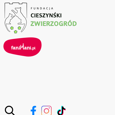
Przejdź
do
treści