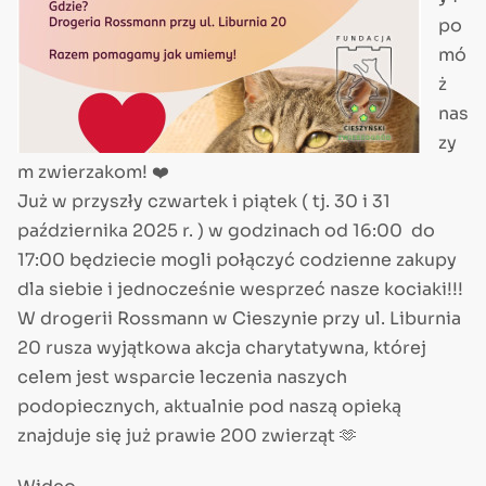
po
mó
ż
nas
zy
m zwierzakom! ❤️
Już w przyszły czwartek i piątek ( tj. 30 i 31
października 2025 r. ) w godzinach od 16:00 do
17:00 będziecie mogli połączyć codzienne zakupy
dla siebie i jednocześnie wesprzeć nasze kociaki!!!
W drogerii Rossmann w Cieszynie przy ul. Liburnia
20 rusza wyjątkowa akcja charytatywna, której
celem jest wsparcie leczenia naszych
podopiecznych, aktualnie pod naszą opieką
znajduje się już prawie 200 zwierząt 🫶