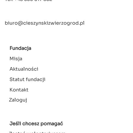
biuro@cieszynskizwierzogrod.pl
Fundacja
Misja
Aktualności
Statut fundacji
Kontakt
Zaloguj
Menu
konta
użytkownika
Jeśli chcesz pomagać