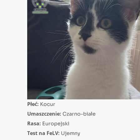
Płeć:
Kocur
Umaszczenie:
Czarno-białe
Rasa:
Europejski
Test na FeLV:
Ujemny