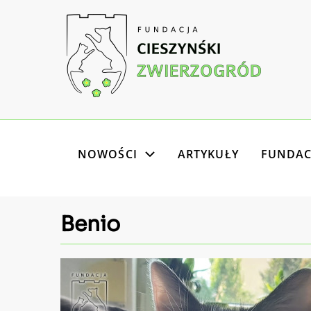
Przejdź
do
treści
Główna
NOWOŚCI
ARTYKUŁY
FUNDAC
nawigacja
Benio