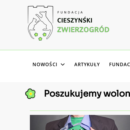
Przejdź
do
treści
Główna
NOWOŚCI
ARTYKUŁY
FUNDAC
nawigacja
Poszukujemy wolon
Zdjęcie
tekst