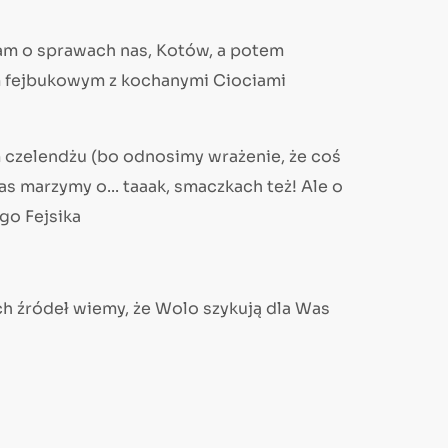
m o sprawach nas, Kotów, a potem
m fejbukowym z kochanymi Ciociami
czelendżu (bo odnosimy wrażenie, że coś
as marzymy o... taaak, smaczkach też! Ale o
go Fejsika
ych źródeł wiemy, że Wolo szykują dla Was