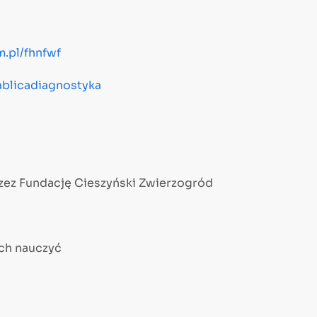
.pl/fhnfwf
ablicadiagnostyka
zez Fundację Cieszyński Zwierzogród
ich nauczyć