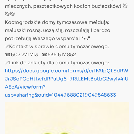
mlecznych, pasztecikowych kocich buziaczków! 😽
😽😽
Kociogrodzkie domy tymczasowe meldują:
maluszki rosną, uczą się, rozczulają i bardzo
potrzebują Waszego wsparcia! 🐾💕
✅Kontakt w sprawie domu tymczasowego:
☎607 771 713 ☎535 617 852
✅Link do ankiety dla domu tymczasowego:
https://docs.google.com/forms/d/e/1FAIpQLSdRW
JrJSoPGoHttwfdRPuUg6_9RtLEMtBotbC2wylv4iU
AEcA/viewform?
usp=sharing&ouid=104496880219049548633