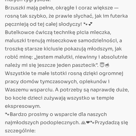
Brzuszki mają pełne, okrągłe i coraz większe —
rosną tak szybko, że prawie słychać, jak im futerka
pęcznieją od tej całej słodyczy! 🐾💕
Butelkowce ćwiczą technikę picia mleczka,
maluszki trenują miseczkowe samodzielności, a
troszkę starsze kiciusie pokazują młodszym, jak
robić minę: „jestem malutki, niewinny i absolutnie
należy mi się jeszcze jeden pasztecik”. 😇🥣
Wszystkie te małe istotki rosną dzięki ogromnej
pracy domów tymczasowych, opiekunów i
Waszemu wsparciu. A potrzeby są naprawdę duże,
bo kocie dzieci zużywają wszystko w tempie
ekspresowym.
🐾Bardzo prosimy o wsparcie dla naszych
najmłodszych podopiecznych. 🙏❤🐾Przydadzą się
szczególnie: