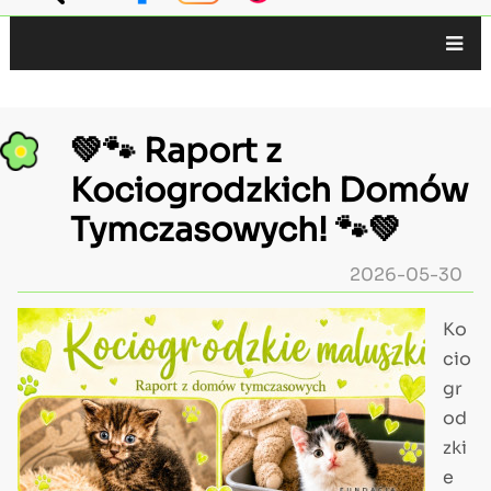
Główna
nawigacja
💚🐾 Raport z
Kociogrodzkich Domów
Tymczasowych! 🐾💚
2026-05-30
Zdjęcie
Ko
tekst
cio
gr
od
zki
e