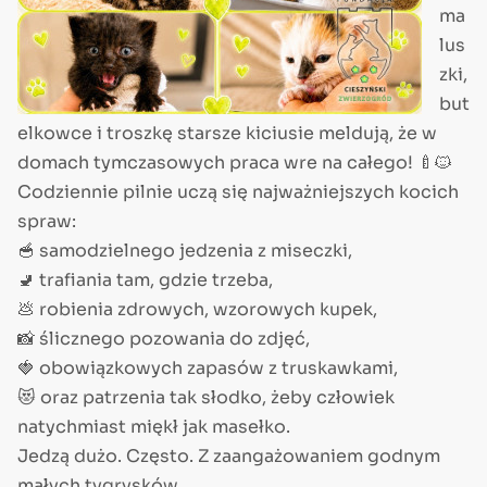
ma
lus
zki,
but
elkowce i troszkę starsze kiciusie meldują, że w
domach tymczasowych praca wre na całego! 🍼🐱
Codziennie pilnie uczą się najważniejszych kocich
spraw:
🥣 samodzielnego jedzenia z miseczki,
🚽 trafiania tam, gdzie trzeba,
💩 robienia zdrowych, wzorowych kupek,
📸 ślicznego pozowania do zdjęć,
🍓 obowiązkowych zapasów z truskawkami,
😻 oraz patrzenia tak słodko, żeby człowiek
natychmiast miękł jak masełko.
Jedzą dużo. Często. Z zaangażowaniem godnym
małych tygrysków.