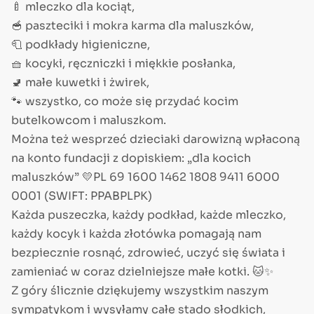
🍼 mleczko dla kociąt,
🥣 paszteciki i mokra karma dla maluszków,
🧻 podkłady higieniczne,
🧺 kocyki, ręczniczki i miękkie posłanka,
🚽 małe kuwetki i żwirek,
🐾 wszystko, co może się przydać kocim
butelkowcom i maluszkom.
Można też wesprzeć dzieciaki darowizną wpłaconą
na konto fundacji z dopiskiem: „dla kocich
maluszków” 💛PL 69 1600 1462 1808 9411 6000
0001 (SWIFT: PPABPLPK)
Każda puszeczka, każdy podkład, każde mleczko,
każdy kocyk i każda złotówka pomagają nam
bezpiecznie rosnąć, zdrowieć, uczyć się świata i
zamieniać w coraz dzielniejsze małe kotki. 🐱✨
Z góry ślicznie dziękujemy wszystkim naszym
sympatykom i wysyłamy całe stado słodkich,