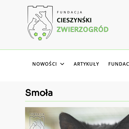
Przejdź
do
treści
Główna
NOWOŚCI
ARTYKUŁY
FUNDAC
nawigacja
Smoła