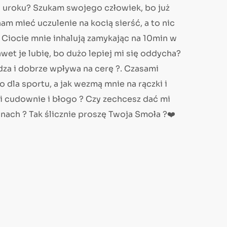
o uroku? Szukam swojego człowiek, bo już
nam mieć uczulenie na kocią sierść, a to nic
? Ciocie mnie inhalują zamykając na 10min w
nawet je lubię, bo dużo lepiej mi się oddycha?
adza i dobrze wpływa na cerę ?. Czasami
o dla sportu, a jak wezmą mnie na rączki i
mi cudownie i błogo ? Czy zechcesz dać mi
nach ? Tak ślicznie proszę Twoja Smoła ?❤️