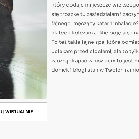
który dodaje mi jeszcze większeg
się troszkę tu zasiedziałam i zaczy
fajnego, męczący katar i inhalacje
klatce z koleżanką. Nie boję się i 
To też takie fajne spa, które odmł
uciekam przed ciociami, ale to tylk
zaczną drapać za uszkiem to jest 
domek i błogi stan w Twoich ramio
UJ WIRTUALNIE