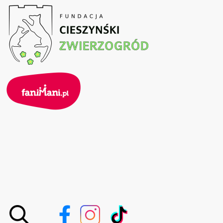
Przejdź
do
treści