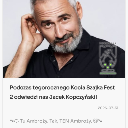
Podczas tegorocznego Kocia Szajka Fest
2 odwiedzi nas Jacek Kopczyński!
2026-07-31
🐾😼 Tu Ambroży. Tak, TEN Ambroży. 😼🐾