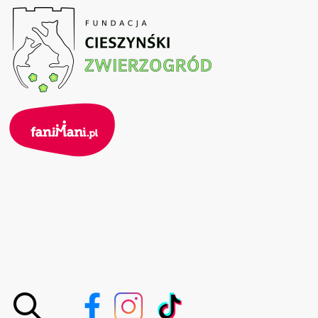
Przejdź
do
treści