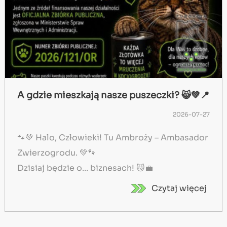
A gdzie mieszkają nasze puszeczki? 😸💚📍
2026-07-27
🐾💚 Halo, Człowieki! Tu Ambroży – Ambasador
Zwierzogrodu. 💚🐾
Dzisiaj będzie o... biznesach! 😼💼
Czytaj więcej