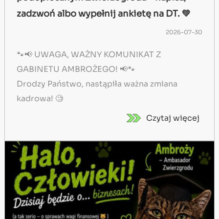
zadzwoń albo wypełnij ankietę na DT. 💚
2026-07-30
🐾📢 UWAGA, WAŻNY KOMUNIKAT Z
GABINETU AMBROŻEGO! 📢🐾
Drodzy Państwo, nastąpiła ważna zmiana
kadrowa! 🧐
Czytaj więcej